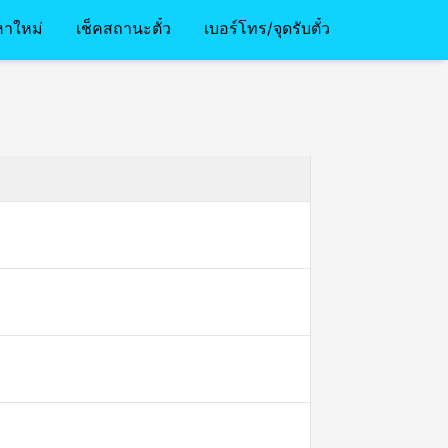
หาใหม่
เช็คสถานะตั๋ว
เบอร์โทร/จุดรับตั๋ว