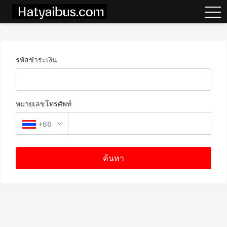
tog
รหัสชำระเงิน
หมายเลขโทรศัพท์
+66
ค้นหา