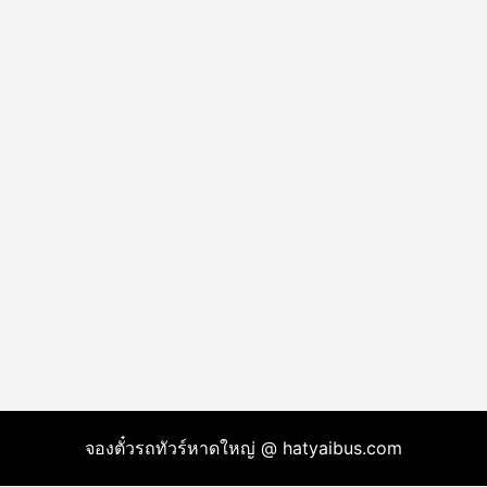
จองตั๋วรถทัวร์หาดใหญ่ @ hatyaibus.com