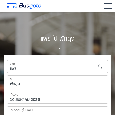
togg
แพร่ ไป พัทลุง
จาก
ถึง
เที่ยวไป
เที่ยวกลับ (ไม่บังคับ)