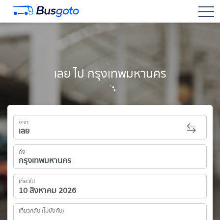
togg
เลย ไป กรุงเทพมหานคร
จาก
ถึง
เที่ยวไป
เที่ยวกลับ (ไม่บังคับ)