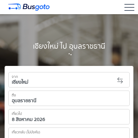
togg
เชียงใหม่ ไป อุบลราชธานี
จาก
ถึง
เที่ยวไป
เที่ยวกลับ (ไม่บังคับ)