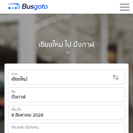
togg
เชียงใหม่ ไป บึงกาฬ
จาก
ถึง
เที่ยวไป
เที่ยวกลับ (ไม่บังคับ)