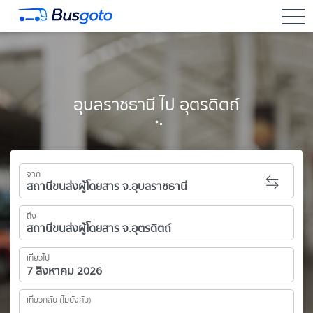
togg
อุบลราชธานี ไป อุตรดิตถ์
จาก
ถึง
เที่ยวไป
เที่ยวกลับ (ไม่บังคับ)