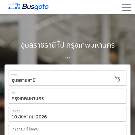
togg
อุบลราชธานี ไป กรุงเทพมหานคร
จาก
ถึง
เที่ยวไป
เที่ยวกลับ (ไม่บังคับ)