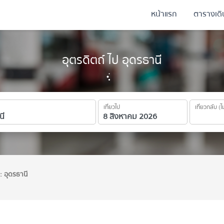
หน้าแรก
ตารางเด
อุตรดิตถ์ ไป อุดรธานี
เที่ยวไป
เที่ยวกลับ (ไ
: อุดรธานี