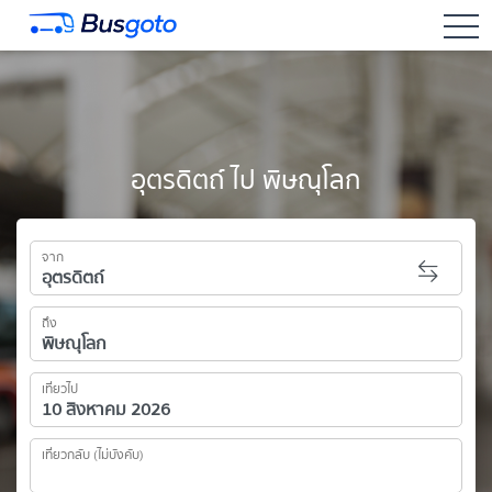
togg
อุตรดิตถ์ ไป พิษณุโลก
จาก
ถึง
เที่ยวไป
เที่ยวกลับ (ไม่บังคับ)