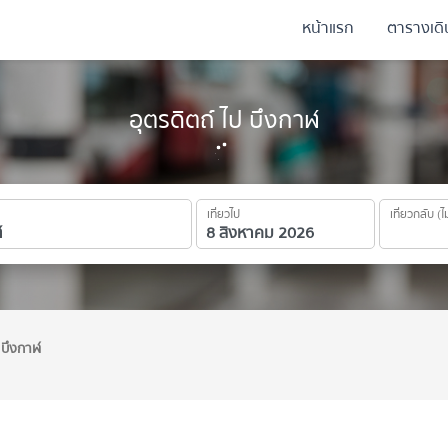
หน้าแรก
ตารางเด
อุตรดิตถ์ ไป บึงกาฬ
เที่ยวไป
เที่ยวกลับ (ไ
 บึงกาฬ