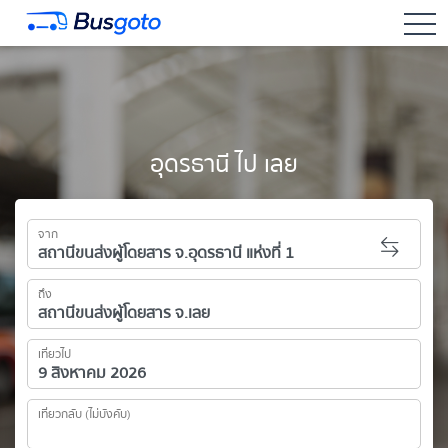
togg
อุดรธานี ไป เลย
จาก
ถึง
เที่ยวไป
เที่ยวกลับ (ไม่บังคับ)