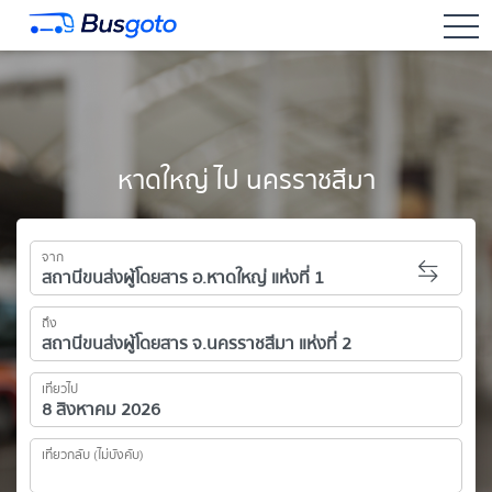
togg
หาดใหญ่ ไป นครราชสีมา
จาก
ถึง
เที่ยวไป
เที่ยวกลับ (ไม่บังคับ)