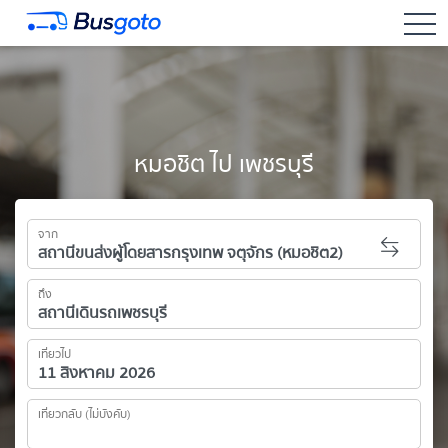
togg
หมอชิต ไป เพชรบุรี
จาก
ถึง
เที่ยวไป
เที่ยวกลับ (ไม่บังคับ)