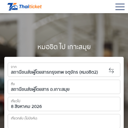
togg
หมอชิต ไป เกาะสมุย
จาก
ถึง
เที่ยวไป
เที่ยวกลับ (ไม่บังคับ)