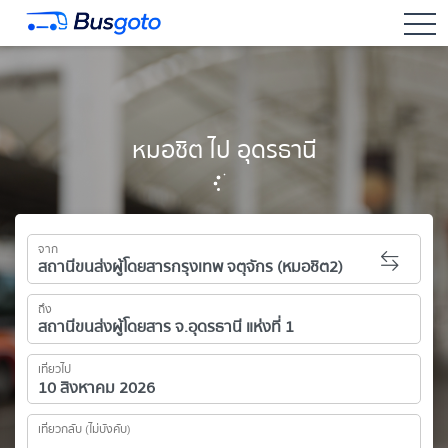
togg
หมอชิต ไป อุดรธานี
จาก
ถึง
เที่ยวไป
เที่ยวกลับ (ไม่บังคับ)