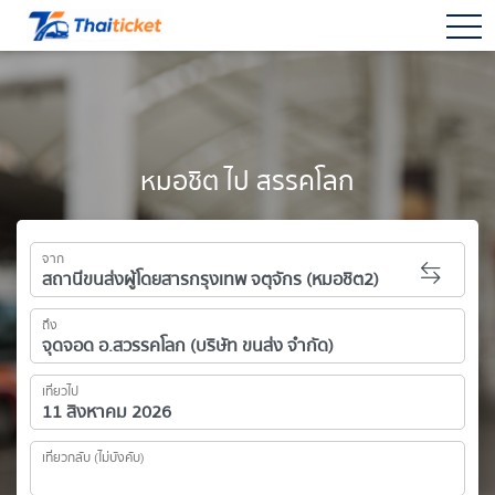
togg
หมอชิต ไป สรรคโลก
จาก
ถึง
เที่ยวไป
เที่ยวกลับ (ไม่บังคับ)