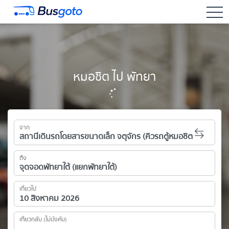
togg
หมอชิต ไป พัทยา
จาก
ถึง
เที่ยวไป
เที่ยวกลับ (ไม่บังคับ)