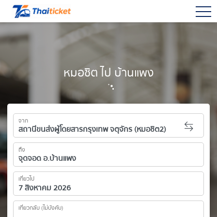
togg
หมอชิต ไป บ้านแพง
จาก
ถึง
เที่ยวไป
เที่ยวกลับ (ไม่บังคับ)