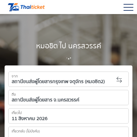
togg
หมอชิต ไป นครสวรรค์
จาก
ถึง
เที่ยวไป
เที่ยวกลับ (ไม่บังคับ)