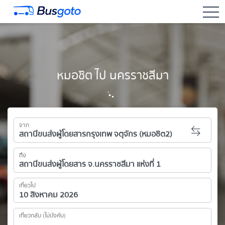
togg
หมอชิต ไป นครราชสีมา
จาก
ถึง
เที่ยวไป
เที่ยวกลับ (ไม่บังคับ)