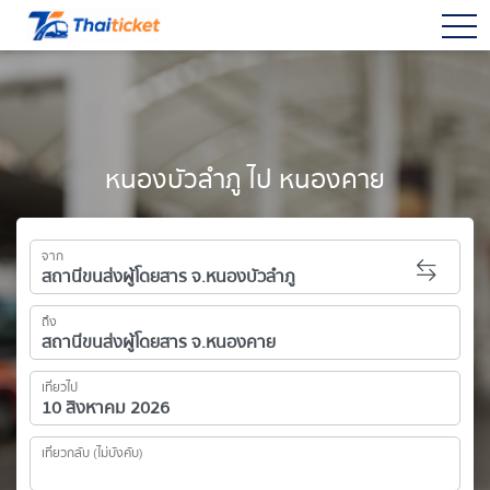
togg
หนองบัวลำภู ไป หนองคาย
จาก
ถึง
เที่ยวไป
เที่ยวกลับ (ไม่บังคับ)