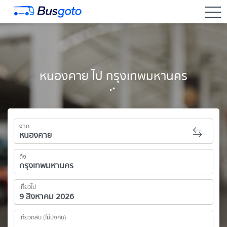
togg
หนองคาย ไป กรุงเทพมหานคร
จาก
ถึง
เที่ยวไป
เที่ยวกลับ (ไม่บังคับ)