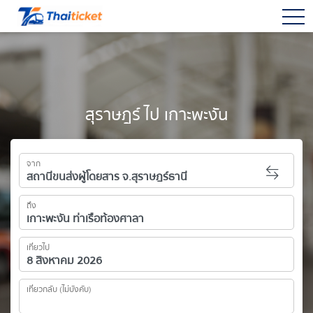
togg
สุราษฎร์ ไป เกาะพะงัน
จาก
ถึง
เที่ยวไป
เที่ยวกลับ (ไม่บังคับ)