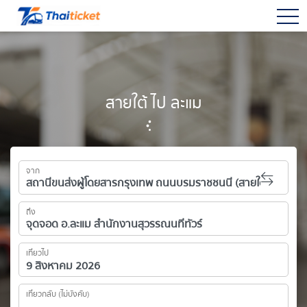
togg
สายใต้ ไป ละแม
จาก
ถึง
เที่ยวไป
เที่ยวกลับ (ไม่บังคับ)