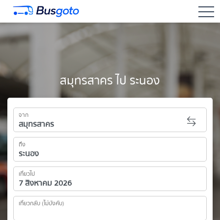
togg
สมุทรสาคร ไป ระนอง
จาก
ถึง
เที่ยวไป
เที่ยวกลับ (ไม่บังคับ)