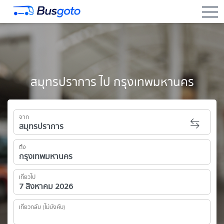
togg
สมุทรปราการ ไป กรุงเทพมหานคร
จาก
ถึง
เที่ยวไป
เที่ยวกลับ (ไม่บังคับ)