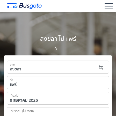
togg
สงขลา ไป แพร่
จาก
ถึง
เที่ยวไป
เที่ยวกลับ (ไม่บังคับ)