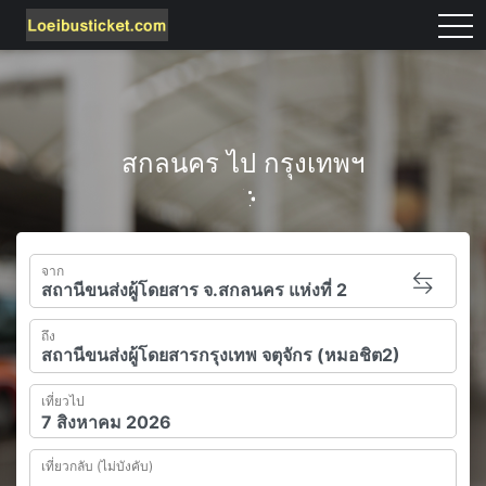
tog
สกลนคร ไป กรุงเทพฯ
จาก
ถึง
เที่ยวไป
เที่ยวกลับ (ไม่บังคับ)