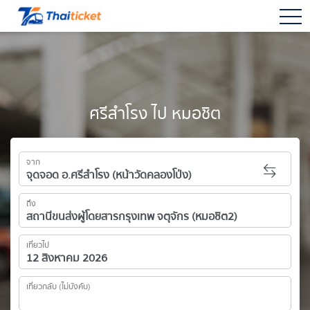
togg
ศรีสำโรง ไป หมอชิต
จาก
ถึง
เที่ยวไป
เที่ยวกลับ (ไม่บังคับ)