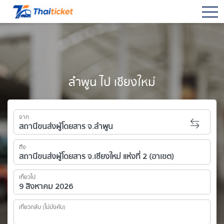
togg
ลำพูน ไป เชียงใหม่
จาก
ถึง
เที่ยวไป
เที่ยวกลับ (ไม่บังคับ)