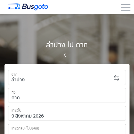
togg
ลำปาง ไป ตาก
จาก
ถึง
เที่ยวไป
เที่ยวกลับ (ไม่บังคับ)