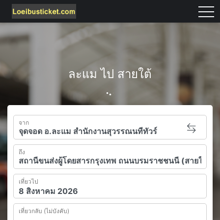
tog
ละแม ไป สายใต้
จาก
ถึง
เที่ยวไป
เที่ยวกลับ (ไม่บังคับ)