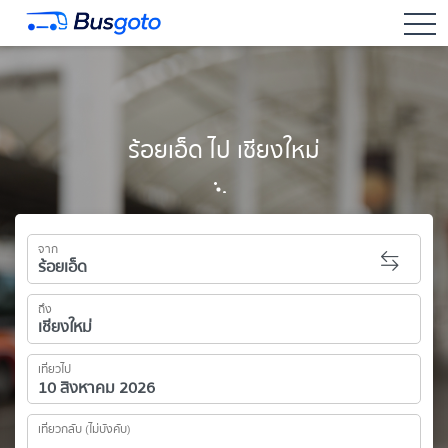
togg
ร้อยเอ็ด ไป เชียงใหม่
จาก
ถึง
เที่ยวไป
เที่ยวกลับ (ไม่บังคับ)