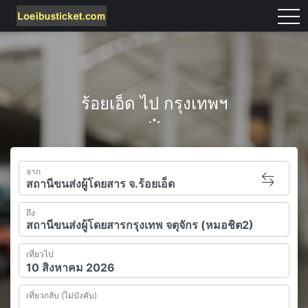
tog
ร้อยเอ็ด ไป กรุงเทพฯ
จาก
ถึง
เที่ยวไป
เที่ยวกลับ (ไม่บังคับ)