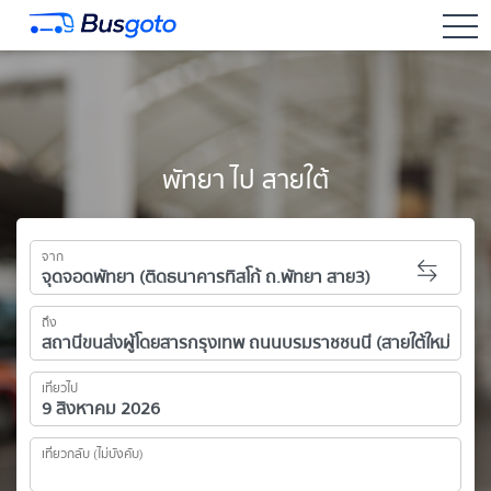
togg
พัทยา ไป สายใต้
จาก
ถึง
เที่ยวไป
เที่ยวกลับ (ไม่บังคับ)