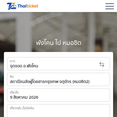
togg
พังโคน ไป หมอชิต
จาก
ถึง
เที่ยวไป
เที่ยวกลับ (ไม่บังคับ)