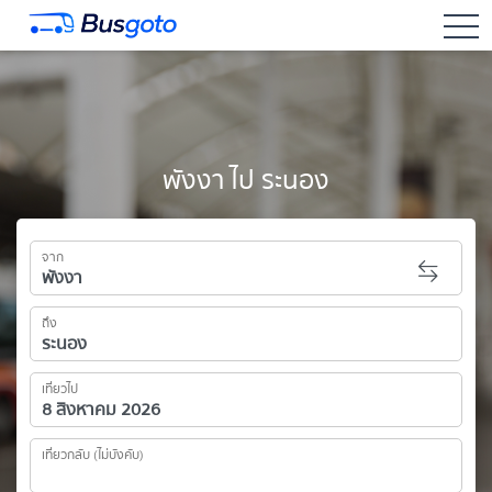
togg
พังงา ไป ระนอง
จาก
ถึง
เที่ยวไป
เที่ยวกลับ (ไม่บังคับ)