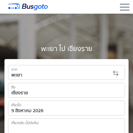
togg
พะเยา ไป เชียงราย
จาก
ถึง
เที่ยวไป
เที่ยวกลับ (ไม่บังคับ)