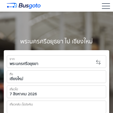
togg
พระนครศรีอยุธยา ไป เชียงใหม่
จาก
ถึง
เที่ยวไป
เที่ยวกลับ (ไม่บังคับ)