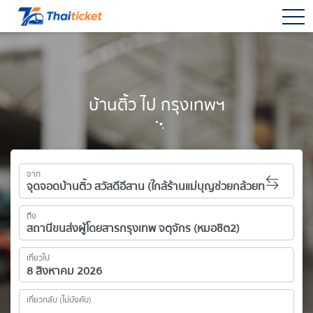
togg
บ้านติ้ว ไป กรุงเทพฯ
จาก
ถึง
เที่ยวไป
เที่ยวกลับ (ไม่บังคับ)