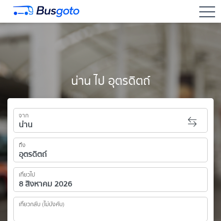
togg
น่าน ไป อุตรดิตถ์
จาก
ถึง
เที่ยวไป
เที่ยวกลับ (ไม่บังคับ)