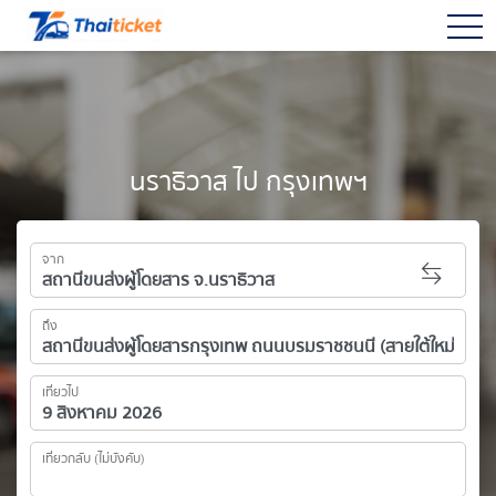
togg
นราธิวาส ไป กรุงเทพฯ
จาก
ถึง
เที่ยวไป
เที่ยวกลับ (ไม่บังคับ)