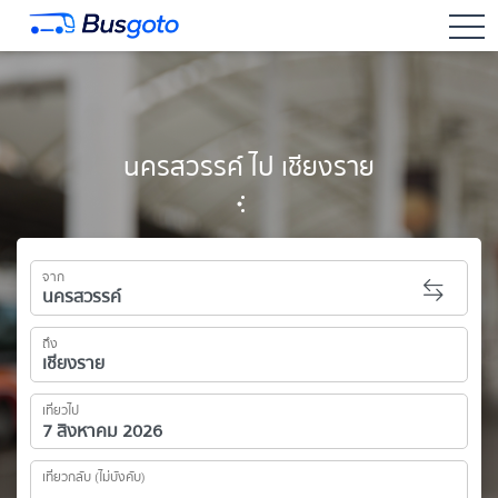
togg
นครสวรรค์ ไป เชียงราย
จาก
ถึง
เที่ยวไป
เที่ยวกลับ (ไม่บังคับ)