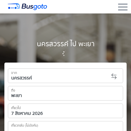
togg
นครสวรรค์ ไป พะเยา
จาก
ถึง
เที่ยวไป
เที่ยวกลับ (ไม่บังคับ)