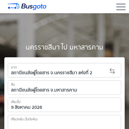
togg
นครราชสีมา ไป มหาสารคาม
จาก
ถึง
เที่ยวไป
เที่ยวกลับ (ไม่บังคับ)