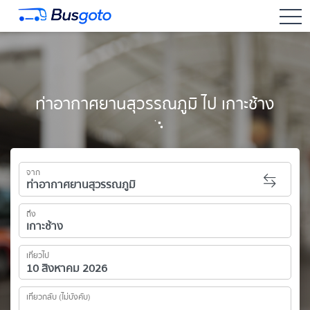
togg
ท่าอากาศยานสุวรรณภูมิ ไป เกาะช้าง
จาก
ถึง
เที่ยวไป
เที่ยวกลับ (ไม่บังคับ)