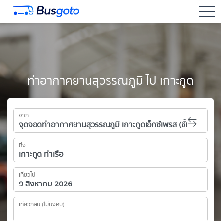
togg
ท่าอากาศยานสุวรรณภูมิ ไป เกาะกูด
จาก
ถึง
เที่ยวไป
เที่ยวกลับ (ไม่บังคับ)