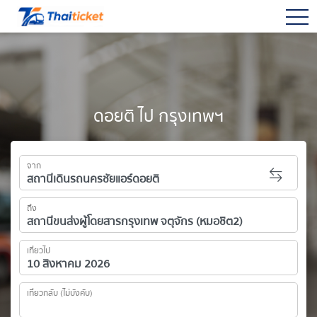
togg
ดอยติ ไป กรุงเทพฯ
จาก
ถึง
เที่ยวไป
เที่ยวกลับ (ไม่บังคับ)