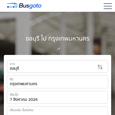
togg
ชลบุรี ไป กรุงเทพมหานคร
จาก
ถึง
เที่ยวไป
เที่ยวกลับ (ไม่บังคับ)